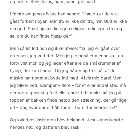
og helse. Selv Jesus, ham jøden, gik hun til.
I første omgang afviste han hende: ”Hør, du er da vist
gået forkert i byen. Min tro er ikke din tro, min Gud er ikke
din gud. Smut hjem i din egen religion, i din egen tro, og
se, om du kan finde hjælp der”.
Men så let lod hun sig ikke afvise: ”Ja, jeg er gået over
grænsen, jeg ved det! Men jeg er også et menneske, en
fortvivlet mor, og jeg leder efter alle de småkrummer af
hjælp, der kan findes. Og jeg håber og tror på, at du
måske har noget at byde ind med. Afvis mig bare! Men
jeg bliver ved, kæmper videre – for et eller andet sted må
der være gevinst, på et eller andet tidspunkt må jeg på
toppen af bakken finde netop den strækning, der går lige
ud – dér, hvor der er håb for mit barn, for hendes liv!”
Og kvindens insisteren blev belønnet! Jesus anerkendte
hendes nød, og datteren blev rask!