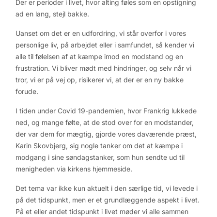
Der er perioder i livet, hvor alting føles som en opstigning
ad en lang, stejl bakke.
Uanset om det er en udfordring, vi står overfor i vores
personlige liv, på arbejdet eller i samfundet, så kender vi
alle til følelsen af at kæmpe imod en modstand og en
frustration. Vi bliver mødt med hindringer, og selv når vi
tror, vi er på vej op, risikerer vi, at der er en ny bakke
forude.
I tiden under Covid 19-pandemien, hvor Frankrig lukkede
ned, og mange følte, at de stod over for en modstander,
der var dem for mægtig, gjorde vores daværende præst,
Karin Skovbjerg, sig nogle tanker om det at kæmpe i
modgang i sine søndagstanker, som hun sendte ud til
menigheden via kirkens hjemmeside.
Det tema var ikke kun aktuelt i den særlige tid, vi levede i
på det tidspunkt, men er et grundlæggende aspekt i livet.
På et eller andet tidspunkt i livet møder vi alle sammen