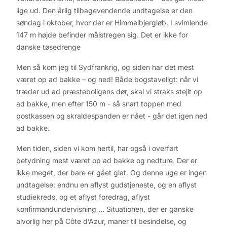
lige ud. Den årlig tilbagevendende undtagelse er den
søndag i oktober, hvor der er Himmelbjergløb. I svimlende
147 m højde befinder målstregen sig. Det er ikke for
danske tøsedrenge
Men så kom jeg til Sydfrankrig, og siden har det mest
været op ad bakke – og ned! Både bogstaveligt: når vi
træder ud ad præsteboligens dør, skal vi straks stejlt op
ad bakke, men efter 150 m - så snart toppen med
postkassen og skraldespanden er nået - går det igen ned
ad bakke.
Men tiden, siden vi kom hertil, har også i overført
betydning mest været op ad bakke og nedture. Der er
ikke meget, der bare er gået glat. Og denne uge er ingen
undtagelse: endnu en aflyst gudstjeneste, og en aflyst
studiekreds, og et aflyst foredrag, aflyst
konfirmandundervisning … Situationen, der er ganske
alvorlig her på Côte d’Azur, maner til besindelse, og