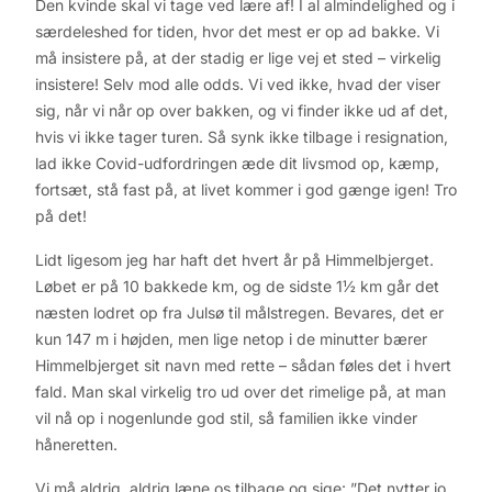
Den kvinde skal vi tage ved lære af! I al almindelighed og i
særdeleshed for tiden, hvor det mest er op ad bakke. Vi
må insistere på, at der stadig er lige vej et sted – virkelig
insistere! Selv mod alle odds. Vi ved ikke, hvad der viser
sig, når vi når op over bakken, og vi finder ikke ud af det,
hvis vi ikke tager turen. Så synk ikke tilbage i resignation,
lad ikke Covid-udfordringen æde dit livsmod op, kæmp,
fortsæt, stå fast på, at livet kommer i god gænge igen! Tro
på det!
Lidt ligesom jeg har haft det hvert år på Himmelbjerget.
Løbet er på 10 bakkede km, og de sidste 1½ km går det
næsten lodret op fra Julsø til målstregen. Bevares, det er
kun 147 m i højden, men lige netop i de minutter bærer
Himmelbjerget sit navn med rette – sådan føles det i hvert
fald. Man skal virkelig tro ud over det rimelige på, at man
vil nå op i nogenlunde god stil, så familien ikke vinder
håneretten.
Vi må aldrig, aldrig læne os tilbage og sige: ”Det nytter jo