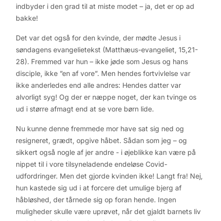
indbyder i den grad til at miste modet – ja, det er op ad
bakke!
Det var det også for den kvinde, der mødte Jesus i
søndagens evangelietekst (Matthæus-evangeliet, 15,21-
28). Fremmed var hun – ikke jøde som Jesus og hans
disciple, ikke ”en af vore”. Men hendes fortvivlelse var
ikke anderledes end alle andres: Hendes datter var
alvorligt syg! Og der er næppe noget, der kan tvinge os
ud i større afmagt end at se vore børn lide.
Nu kunne denne fremmede mor have sat sig ned og
resigneret, grædt, opgive håbet. Sådan som jeg – og
sikkert også nogle af jer andre - i øjeblikke kan være på
nippet til i vore tilsyneladende endeløse Covid-
udfordringer. Men det gjorde kvinden ikke! Langt fra! Nej,
hun kastede sig ud i at forcere det umulige bjerg af
håbløshed, der tårnede sig op foran hende. Ingen
muligheder skulle være uprøvet, når det gjaldt barnets liv