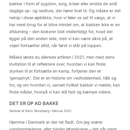
bakker i form af sygdom, sorg, kriser eller endda de små
daglige op- og nedture, der hører livet til. Og måske er det
netop i disse øjeblikke, hvor vi føler os sat til vægs, at vi
har mest brug for at blive mindet om, at bakken ikke er en
afslutning – den blokerer blot midlertidigt for, hvad der
ligger på den anden side, men vi kan være sikre på, at
vejen fortsætter altid, når først vi står på toppen.
Måske læste du allerede artiklen i 2021, men med dens
invitation til at reflektere over, hvordan vi kan finde
styrken til at fortsætte en kamp, fortjener den et
’genoptryk’. Det er en historie om vedholdenhed, håb og
tro, og om hvordan vi, uanset hvilket bakker vi møder, kan
finde måder, hvorpå vi kan stå fast og kæmpe videre.
D
ET ER OP AD BAKKE
Skrevet af Karin Skovbjerg i februar 2021
Hjemme i Danmark er der ret fladt. Om jeg snører
vandrerstøvlerne, eller binder løbeskoene – det går mest