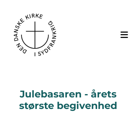
Julebasaren - årets
største begivenhed
SMALL SPOT TEXT: ROIN CONVALLIS DIGNISSIM TINCIDUNT.
NUNC MAXIMUS IN RISUS QUIS ULTRICES.
VESTIBULUM PELLENTESQUE HENDRERIT EST, A VEHICULA
ERAT ELEIFEND NON.