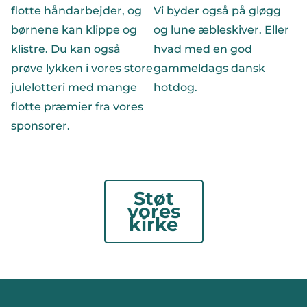
flotte håndarbejder, og
Vi byder også på gløgg
børnene kan klippe og
og lune æbleskiver. Eller
klistre. Du kan også
hvad med en god
prøve lykken i vores store
gammeldags dansk
julelotteri med mange
hotdog.
flotte præmier fra vores
sponsorer.
Støt
vores
kirke